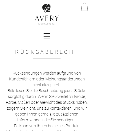
RÜCKGABERECHT
Rücksendungen werden aufgrund von
Kundenfehlern oder Meinungsänderungen
nicht akzeptiert.
Bitte lesen Sie die Beschreibung jedes Stücks
sorgfältig durch. Wenn Sie Zweifel an Größe,
Farbe, Maßen oder Gewicht des Stücks haben,
zögern Sie nicht, uns zu kontaktieren, und wir
geben Ihnen gerne alle zusätzlichen
Informationen, die Sie benötigen.
Falls ein von Ihnen bestelltes Produkt