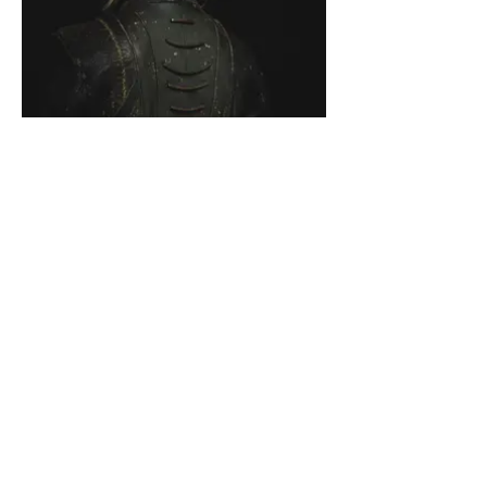
AGB
Fortunagasse 11 - 8001 Zürich
+41 44 221 10 00
info@avery-manufattura.com
#avery_manufattura
Datenschutz